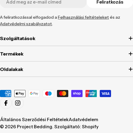
Feliratkozás
mail
A feliratkozással elfogadod a
Felhasználási feltételeket
és az
Adatvédelmi szabályzatot
.
Szolgáltatások
Termékek
Oldalakak
Fizetési
mód
Facebook
Instagram
Általános Szerződési Feltételek
Adatvédelem
© 2026
Project Bedding
. Szolgáltató: Shopify