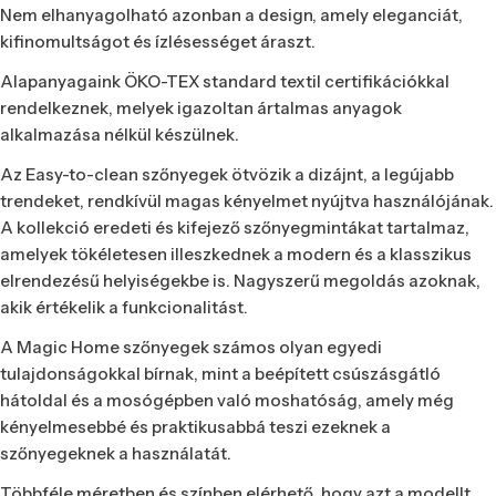
Nem elhanyagolható azonban a design, amely eleganciát,
kifinomultságot és ízlésességet áraszt.
Alapanyagaink ÖKO-TEX standard textil certifikációkkal
rendelkeznek, melyek igazoltan ártalmas anyagok
alkalmazása nélkül készülnek.
Az Easy-to-clean szőnyegek ötvözik a dizájnt, a legújabb
trendeket, rendkívül magas kényelmet nyújtva használójának.
A kollekció eredeti és kifejező szőnyegmintákat tartalmaz,
amelyek tökéletesen illeszkednek a modern és a klasszikus
elrendezésű helyiségekbe is. Nagyszerű megoldás azoknak,
akik értékelik a funkcionalitást.
A Magic Home szőnyegek számos olyan egyedi
tulajdonságokkal bírnak, mint a beépített csúszásgátló
hátoldal és a mosógépben való moshatóság, amely még
kényelmesebbé és praktikusabbá teszi ezeknek a
szőnyegeknek a használatát.
Többféle méretben és színben elérhető, hogy azt a modellt