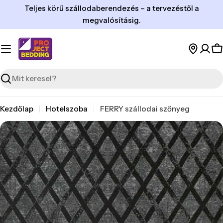
Ugrás
Teljes körű szállodaberendezés – a tervezéstől a
a
megvalósításig.
tartalomra
K
Keresés
Kezdőlap
Hotelszoba
FERRY szállodai szőnyeg
Ugrás
a
termékinformációhoz