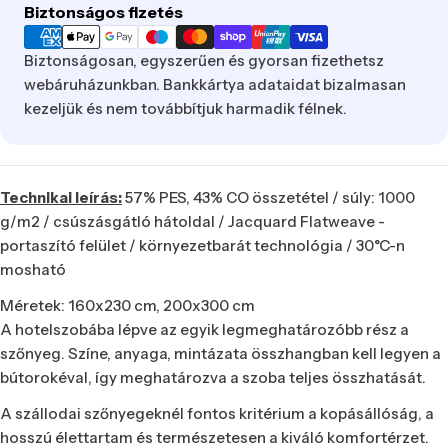
Fizetési
Biztonságos fizetés
mód
Biztonságosan, egyszerűen és gyorsan fizethetsz
webáruházunkban. Bankkártya adataidat bizalmasan
kezeljük és nem továbbítjuk harmadik félnek.
Technikai leírás:
57% PES, 43% CO összetétel / súly: 1000
g/m2 / csúszásgátló hátoldal
/ Jacquard Flatweave -
portaszító felület / környezetbarát technológia / 30°C-n
mosható
Méretek: 160x230 cm, 200x300 cm
A hotelszobába lépve az egyik legmeghatározóbb rész a
szőnyeg. Színe, anyaga, mintázata összhangban kell legyen a
bútorokéval, így meghatározva a szoba teljes összhatását.
A szállodai szőnyegeknél fontos kritérium a kopásállóság, a
hosszú élettartam és természetesen a kiváló komfortérzet.