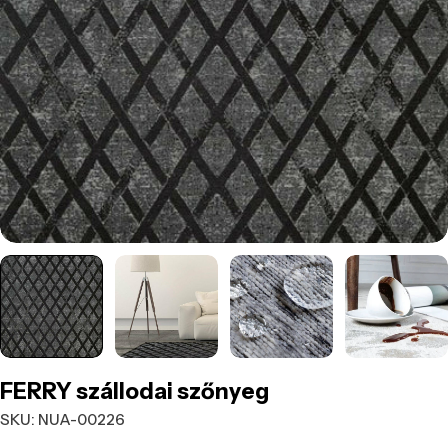
Nyisd meg a média 0 modált
FERRY szállodai szőnyeg
SKU:
NUA-00226