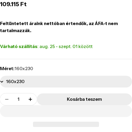
Normál
109.115 Ft
ár
Feltüntetett áraink nettóban értendők, az ÁFA-t nem
tartalmazzák.
Várható szállítás
: aug. 25 - szept. 01 között
Méret:
160x230
Mennyiség
Kosárba teszem
Csökkentsd a FERRY szállodai szőnyeg mennyis
Növeld a FERRY szállodai szőnyeg men