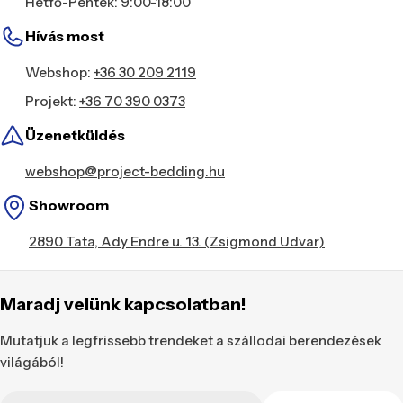
Hétfő-Péntek: 9:00-18:00
Hívás most
Webshop:
+36 30 209 2119
Projekt:
+36 70 390 0373
Üzenetküldés
webshop@project-bedding.hu
Showroom
2890 Tata, Ady Endre u. 13. (Zsigmond Udvar)
Maradj velünk kapcsolatban!
Mutatjuk a legfrissebb trendeket a szállodai berendezések
világából!
E-