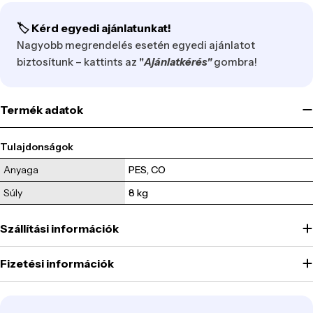
🏷️ Kérd egyedi ajánlatunkat!
Nagyobb megrendelés esetén egyedi ajánlatot
biztosítunk – kattints az
"
Ajánlatkérés"
gombra!
Termék adatok
Tulajdonságok
Anyaga
PES, CO
Súly
8 
kg
Szállítási információk
Fizetési információk