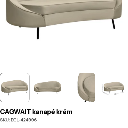
Nyisd meg a média 0 modált
CAGWAIT kanapé krém
SKU:
EGL-424996