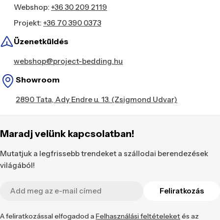
Webshop:
+36 30 209 2119
Projekt:
+36 70 390 0373
Üzenetküldés
webshop@project-bedding.hu
Showroom
2890 Tata, Ady Endre u. 13. (Zsigmond Udvar)
Maradj velünk kapcsolatban!
Mutatjuk a legfrissebb trendeket a szállodai berendezések
világából!
E-
Feliratkozás
mail
A feliratkozással elfogadod a
Felhasználási feltételeket
és az