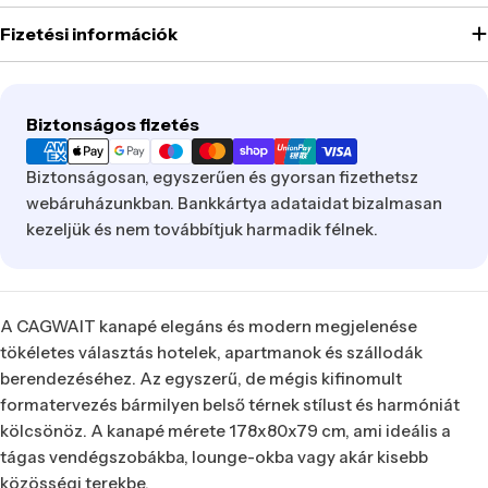
Fizetési információk
Fizetési
Biztonságos fizetés
mód
Biztonságosan, egyszerűen és gyorsan fizethetsz
webáruházunkban. Bankkártya adataidat bizalmasan
kezeljük és nem továbbítjuk harmadik félnek.
A CAGWAIT kanapé elegáns és modern megjelenése
tökéletes választás hotelek, apartmanok és szállodák
berendezéséhez. Az egyszerű, de mégis kifinomult
formatervezés bármilyen belső térnek stílust és harmóniát
kölcsönöz. A kanapé mérete 178x80x79 cm, ami ideális a
tágas vendégszobákba, lounge-okba vagy akár kisebb
közösségi terekbe.