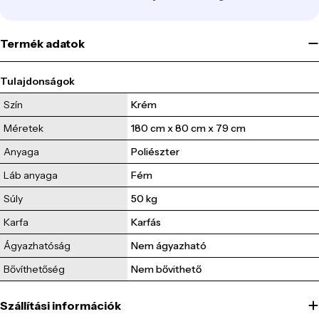
Termék adatok
Tulajdonságok
Szín
Krém
Méretek
180 cm x 80 cm x 79 cm
Anyaga
Poliészter
Láb anyaga
Fém
Súly
50 
kg
Karfa
Karfás
Ágyazhatóság
Nem ágyazható
Bővíthetőség
Nem bővithető
Szállítási információk