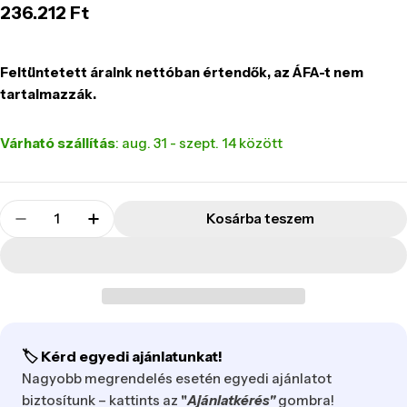
Normál
236.212 Ft
ár
Feltüntetett áraink nettóban értendők, az ÁFA-t nem
tartalmazzák.
Várható szállítás
: aug. 31 - szept. 14 között
Mennyiség
Kosárba teszem
Csökkentsd a CAGWAIT kanapé krém mennyiség
Növeld a CAGWAIT kanapé krém menny
🏷️ Kérd egyedi ajánlatunkat!
Nagyobb megrendelés esetén egyedi ajánlatot
biztosítunk – kattints az
"
Ajánlatkérés"
gombra!