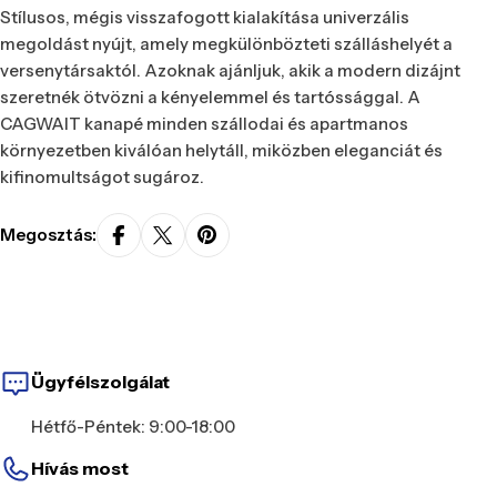
Stílusos, mégis visszafogott kialakítása univerzális
megoldást nyújt, amely megkülönbözteti szálláshelyét a
versenytársaktól. Azoknak ajánljuk, akik a modern dizájnt
szeretnék ötvözni a kényelemmel és tartóssággal. A
CAGWAIT kanapé minden szállodai és apartmanos
környezetben kiválóan helytáll, miközben eleganciát és
kifinomultságot sugároz.
Megosztás:
Ügyfélszolgálat
Hétfő-Péntek: 9:00-18:00
Hívás most