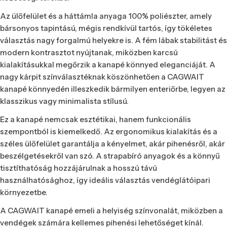
Az ülőfelület és a háttámla anyaga 100% poliészter, amely
bársonyos tapintású, mégis rendkívül tartós, így tökéletes
választás nagy forgalmú helyekre is. A fém lábak stabilitást és
modern kontrasztot nyújtanak, miközben karcsú
kialakításukkal megőrzik a kanapé könnyed eleganciáját. A
nagy kárpit színválasztéknak köszönhetően a CAGWAIT
kanapé könnyedén illeszkedik bármilyen enteriőrbe, legyen az
klasszikus vagy minimalista stílusú.
Ez a kanapé nemcsak esztétikai, hanem funkcionális
szempontból is kiemelkedő. Az ergonomikus kialakítás és a
széles ülőfelület garantálja a kényelmet, akár pihenésről, akár
beszélgetésekről van szó. A strapabíró anyagok és a könnyű
tisztíthatóság hozzájárulnak a hosszú távú
használhatósághoz, így ideális választás vendéglátóipari
környezetbe.
A CAGWAIT kanapé emeli a helyiség színvonalát, miközben a
vendégek számára kellemes pihenési lehetőséget kínál.