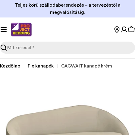
Ugrás
Teljes körű szállodaberendezés – a tervezéstől a
a
megvalósításig.
tartalomra
K
Keresés
Kezdőlap
Fix kanapék
CAGWAIT kanapé krém
Ugrás
a
termékinformációhoz